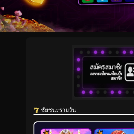
ชัยชนะรายวัน