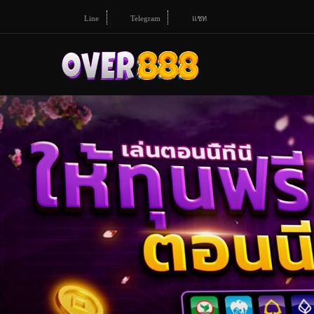
Line
Telegram
แชท