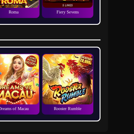
Roma
Fiery Sevens
Dreams of Macau
Rooster Rumble