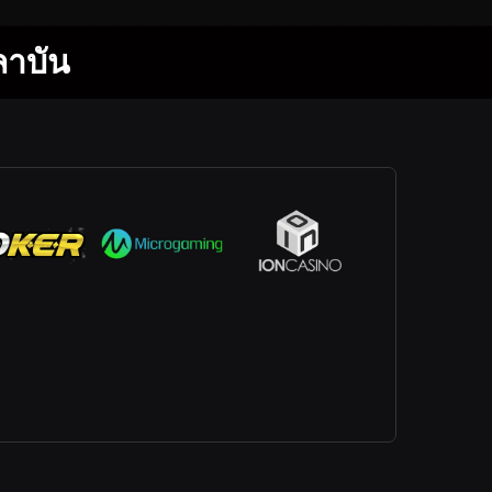
ลาบัน