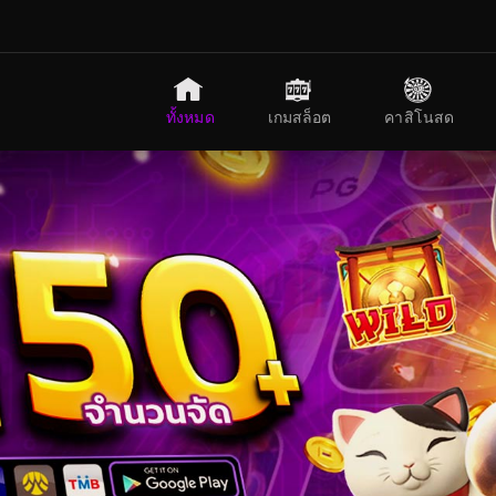
ทั้งหมด
เกมสล็อต
คาสิโนสด